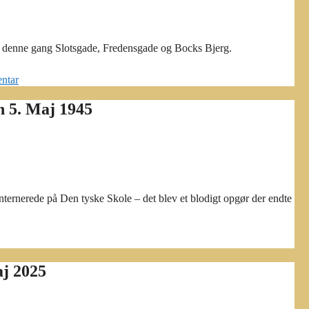
n, denne gang Slotsgade, Fredensgade og Bocks Bjerg.
ntar
n 5. Maj 1945
nternerede på Den tyske Skole – det blev et blodigt opgør der endte
aj 2025