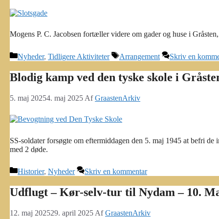
Mogens P. C. Jacobsen fortæller videre om gader og huse i Gråste
Kategorier
Tags
Nyheder
,
Tidligere Aktiviteter
Arrangement
Skriv en komme
Blodig kamp ved den tyske skole i Gråste
5. maj 2025
4. maj 2025
Af
GraastenArkiv
SS-soldater forsøgte om eftermiddagen den 5. maj 1945 at befri de i
med 2 døde.
Kategorier
Historier
,
Nyheder
Skriv en kommentar
Udflugt – Kør-selv-tur til Nydam – 10. M
12. maj 2025
29. april 2025
Af
GraastenArkiv