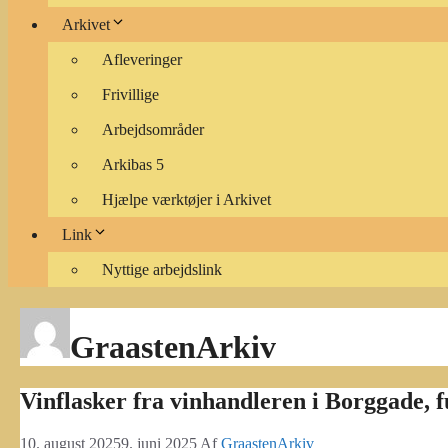
Arkivet
Afleveringer
Frivillige
Arbejdsområder
Arkibas 5
Hjælpe værktøjer i Arkivet
Link
Nyttige arbejdslink
GraastenArkiv
Vinflasker fra vinhandleren i Borggade, 
10. august 2025
9. juni 2025
Af
GraastenArkiv