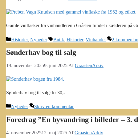
Gamle vinflasker fra vinhandleren i Gråsten fundet i kælderen på 
Kategorier
Tags
Historier
,
Nyheder
Butik
,
Historier
,
Vinhandel
2 kommentar
Sønderhav bog til salg
19. november 2025
9. juni 2025
Af
GraastenArkiv
Sønderhav bog til salg: kr 30,-
Kategorier
Nyheder
Skriv en kommentar
Foredrag ”En byvandring i billeder – 3. 
4. november 2025
12. maj 2025
Af
GraastenArkiv