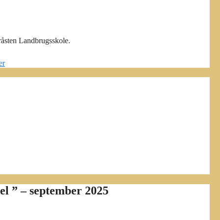
Gråsten Landbrugsskole.
er
del ” – september 2025