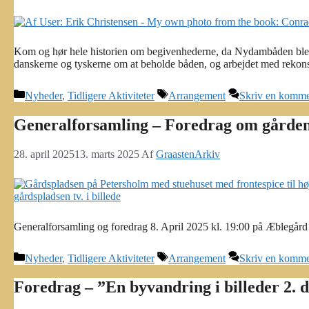
Kom og hør hele historien om begivenhederne, da Nydambåden bl
danskerne og tyskerne om at beholde båden, og arbejdet med rekon
Kategorier
Tags
Nyheder
,
Tidligere Aktiviteter
Arrangement
Skriv en komme
Generalforsamling – Foredrag om gården 
28. april 2025
13. marts 2025
Af
GraastenArkiv
Generalforsamling og foredrag 8. April 2025 kl. 19:00 på Æblegård 
Kategorier
Tags
Nyheder
,
Tidligere Aktiviteter
Arrangement
Skriv en komme
Foredrag – ”En byvandring i billeder 2. d