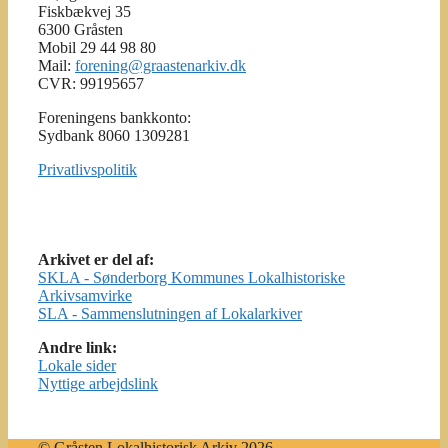
Fiskbækvej 35
6300 Gråsten
Mobil 29 44 98 80
Mail:
forening@graastenarkiv.dk
CVR: 99195657
Foreningens bankkonto:
Sydbank 8060 1309281
Privatlivspolitik
Arkivet er del af:
SKLA - Sønderborg Kommunes Lokalhistoriske
Arkivsamvirke
SLA - Sammenslutningen af Lokalarkiver
Andre link:
Lokale sider
Nyttige arbejdslink
© Gråsten Lokalhistorisk Arkiv 2026