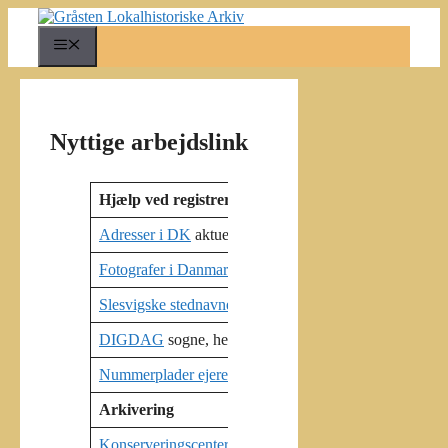
Hop
til
Menu
indhold
Nyttige arbejdslink
Hjælp ved registrering
Adresser i DK
aktuelle
Fotografer i Danmark til 1920
OIS – 
Slesvigske stednavne
Danske
DIGDAG
sogne, herreder, amter
Gråsten
Nummerplader ejere
Gråsten
Arkivering
Konserveringscenter Vejle
–