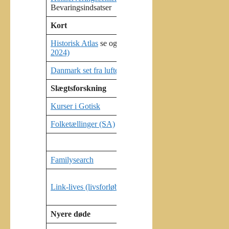
Bevaringsindsatser
Kort
Historisk Atlas
se også:
(Historisk Atlas Beta
Historis
2024)
Danmark set fra luften (KB luftfoto)
Slægtsforskning
Kurser i Gotisk
Kirkebø
Folketællinger (SA)
DDD Fo
Danske 
Familysearch
https:/
Københa
Link-lives (livsforløb)
Fyn: Wa
Jylland
Nyere døde