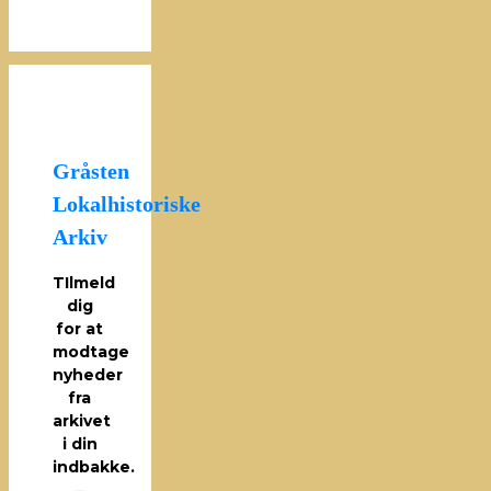
Gråsten
Lokalhistoriske
Arkiv
TIlmeld
dig
for at
modtage
nyheder
fra
arkivet
i din
indbakke.