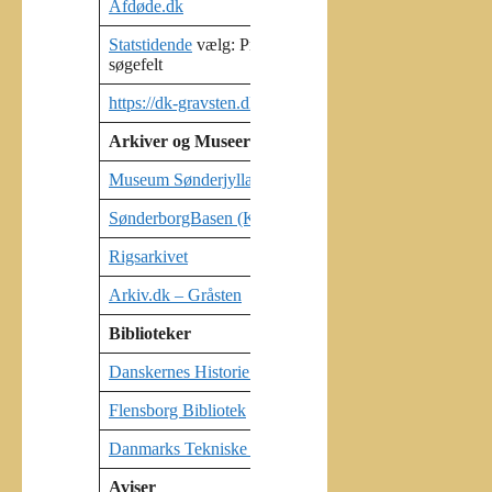
Afdøde.dk
Dødsreg
Statstidende
vælg: Proklama og 6300 i
Dødsan
søgefelt
https://dk-gravsten.dk/news.php
Find gr
Arkiver og Museer
Arkiv 
Museum Sønderjylland
SKLA
SønderborgBasen (Kommunalt Arkiv)
SLA (A
Rigsarkivet
LASS
Arkiv.dk – Gråsten
Biblioteker
Danskernes Historie Online
Bibliot
Flensborg Bibliotek
Bibliot
Danmarks Tekniske Kulturarv
Aviser