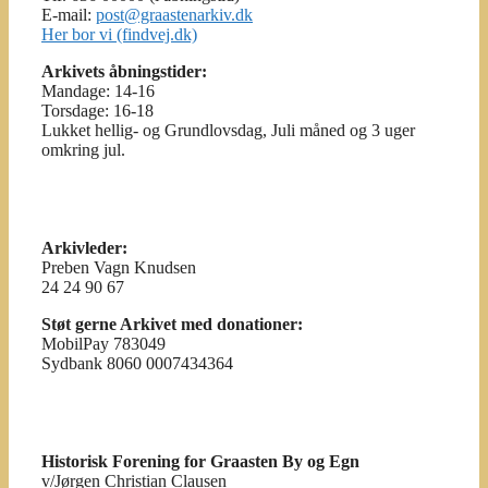
E-mail:
post@graastenarkiv.dk
Her bor vi (findvej.dk)
Arkivets åbningstider:
Mandage: 14-16
Torsdage: 16-18
Lukket hellig- og Grundlovsdag, Juli måned og 3 uger
omkring jul.
Arkivleder:
Preben Vagn Knudsen
24 24 90 67
Støt gerne Arkivet med donationer:
MobilPay 783049
Sydbank 8060 0007434364
Historisk Forening for Graasten By og Egn
v/Jørgen Christian Clausen