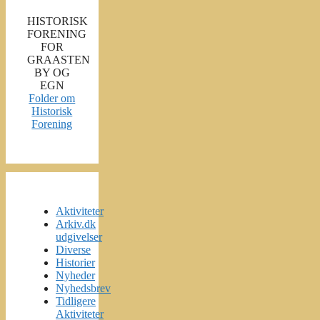
HISTORISK
FORENING
FOR
GRAASTEN
BY OG
EGN
Folder om
Historisk
Forening
Aktiviteter
Arkiv.dk
udgivelser
Diverse
Historier
Nyheder
Nyhedsbrev
Tidligere
Aktiviteter