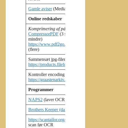
Gamle aviser
(Mediastream)
Flensbo
Online redskaber
Komprimering af pdf-filer:
CompressorPDF
(3 stk/time – gør pdf-filer
Udtræk t
mindre)
https:/
https://www.pdf2go.com/compress-pdf
https:/
(flere)
Sammensæt jpg-filer
Lav
QR
https://products.fileformat.app/image/merger/
Kontroller encoding af csv-fil:
Se hvilk
https://graastenarkiv.dk/csv_tjekker2.html
https:/
Programmer
NAPS2
(laver OCR pdf fra billeder)
IrfanVi
Brothers Keeper (dansk)
LibreOf
https://scantailor.org/
Behandling af billed-
scan før OCR