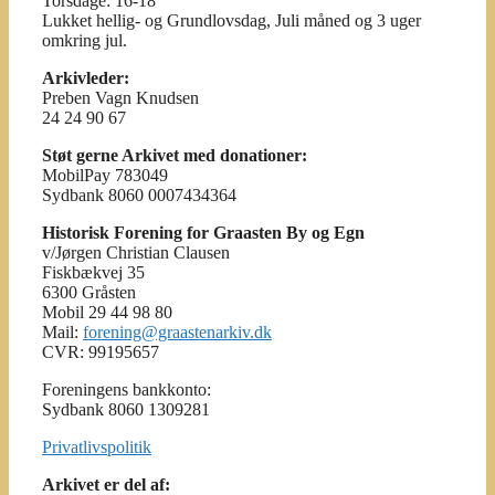
Torsdage: 16-18
Lukket hellig- og Grundlovsdag, Juli måned og 3 uger
omkring jul.
Arkivleder:
Preben Vagn Knudsen
24 24 90 67
Støt gerne Arkivet med donationer:
MobilPay 783049
Sydbank 8060 0007434364
Historisk Forening for Graasten By og Egn
v/Jørgen Christian Clausen
Fiskbækvej 35
6300 Gråsten
Mobil 29 44 98 80
Mail:
forening@graastenarkiv.dk
CVR: 99195657
Foreningens bankkonto:
Sydbank 8060 1309281
Privatlivspolitik
Arkivet er del af: