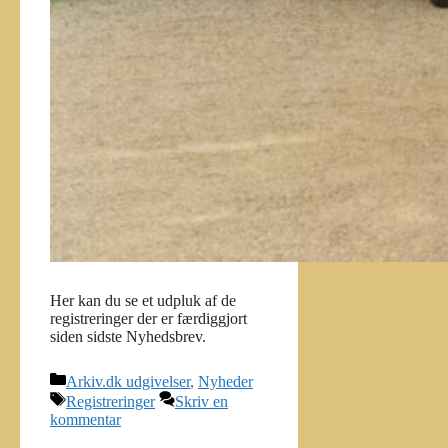
Her kan du se et udpluk af de
registreringer der er færdiggjort
siden sidste Nyhedsbrev.
Kategorier
Arkiv.dk udgivelser
,
Nyheder
Tags
Registreringer
Skriv en
kommentar