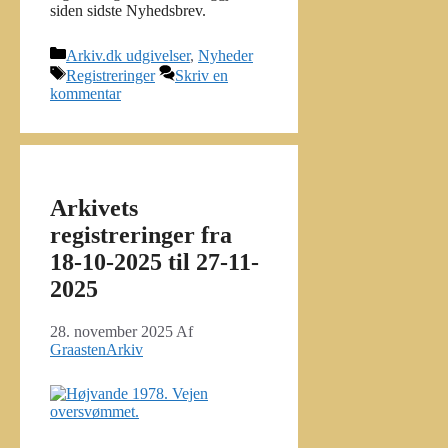
siden sidste Nyhedsbrev.
Kategorier
Arkiv.dk udgivelser
,
Nyheder
Tags
Registreringer
Skriv en
kommentar
Arkivets
registreringer fra
18-10-2025 til 27-11-
2025
28. november 2025
Af
GraastenArkiv