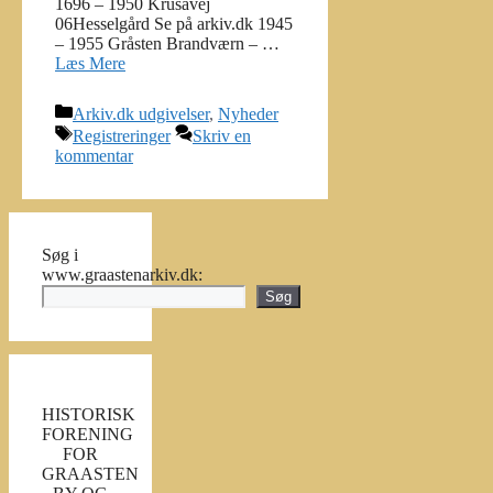
1696 – 1950 Krusåvej
06Hesselgård Se på arkiv.dk 1945
– 1955 Gråsten Brandværn – …
Læs Mere
Kategorier
Arkiv.dk udgivelser
,
Nyheder
Tags
Registreringer
Skriv en
kommentar
Søg i
www.graastenarkiv.dk:
Søg
HISTORISK
FORENING
FOR
GRAASTEN