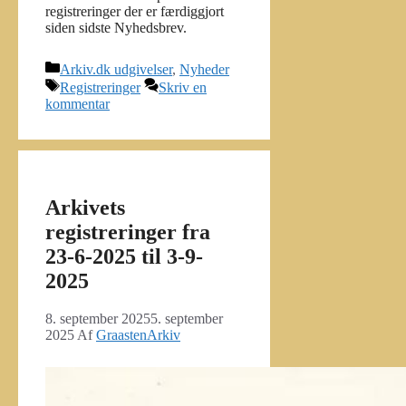
registreringer der er færdiggjort
siden sidste Nyhedsbrev.
Kategorier
Arkiv.dk udgivelser
,
Nyheder
Tags
Registreringer
Skriv en
kommentar
Arkivets
registreringer fra
23-6-2025 til 3-9-
2025
8. september 2025
5. september
2025
Af
GraastenArkiv