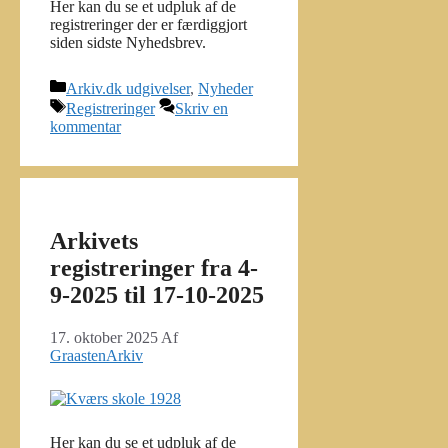
Her kan du se et udpluk af de
registreringer der er færdiggjort
siden sidste Nyhedsbrev.
Kategorier
Arkiv.dk udgivelser
,
Nyheder
Tags
Registreringer
Skriv en
kommentar
Arkivets
registreringer fra 4-
9-2025 til 17-10-2025
17. oktober 2025
Af
GraastenArkiv
Her kan du se et udpluk af de