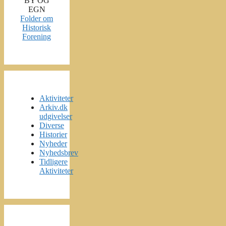
BY OG
EGN
Folder om
Historisk
Forening
Aktiviteter
Arkiv.dk
udgivelser
Diverse
Historier
Nyheder
Nyhedsbrev
Tidligere
Aktiviteter