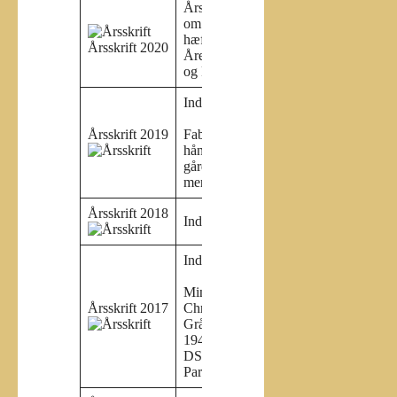
Årsskriftet består af bogen
om Genforeningen samt et
hæfte med bl.a.
Årsskrift 2020
Årets gang 2019, Arkivets-
og Foreningens beretning.
Indhold:
Årsskrift 2019
Fabrik KolmosTre
håndværkerfamilierRinkenæs
gårdenes jordudskiftningSe
mere på
arkiv.dk
Årsskrift 2018
Indhold:
Indhold:
Mindeord over Hans
Årsskrift 2017
Christian LassenByen
Gråsten omkring 1927-
1940Barnbom ved og med
DSBAdsbøl dam – E Grue –
Paradiset