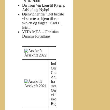
1910- 2006
Da Tour ‘en kom til Kværs,
Adsbøl og Nybøl
Øjenvidner fra “Det bedste
vi stemte os hjem til var
skolen og flaget”: Carl C.
Biehl
VITA MEA – Christian
Damms fortælling
Årsskrift 2022
Indhold:
Om Alnor og Alnor Kro
Gæve Gråstenere.
Aage Petersen – atomfysiker
fra Gråsten Stranderød og det
Årsskrift 2021
store ålerøgeri
Øjenvidner fra “Det bedste ,
vi stemte os hjem til, var
skolen og flaget”. Frode
Beyer