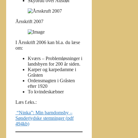
Skybrud over Adsbøl
Årsskrift 2007
I Årsskrift 2006 kan bl.a. du læse
om:
Kværs – Problemløsninger i
landsbyen for 200 år siden.
Karper og karpedamme i
Gråsten
Ordensmagten i Gråsten
efter 1920
To kvindeskæbner
Læs f.eks.:
“Ninka”: Min barndomsby –
Sønderjydske stemninger (pdf
494kb)