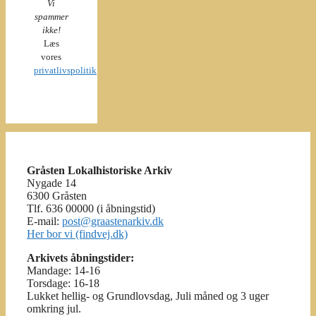
Vi
spammer
ikke!
Læs
vores
privatlivspolitik
Gråsten Lokalhistoriske Arkiv
Nygade 14
6300 Gråsten
Tlf. 636 00000 (i åbningstid)
E-mail:
post@graastenarkiv.dk
Her bor vi (findvej.dk)
Arkivets åbningstider:
Mandage: 14-16
Torsdage: 16-18
Lukket hellig- og Grundlovsdag, Juli måned og 3 uger
omkring jul.