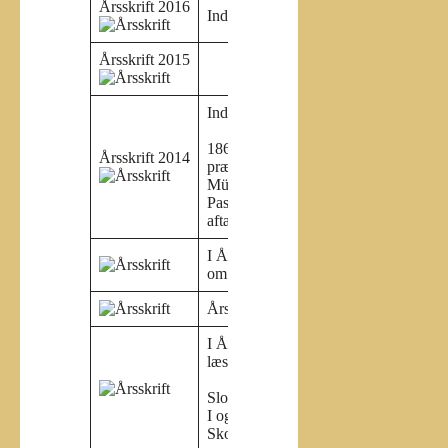
Årsskrift 2016
Indhold:
Årsskrift 2015
Indhold:
1864-2014 “En sønderjydsk
Årsskrift 2014
præstegaard i 1864″Paludan-
Müllers død, 70 årTheophil
PastwaEn gårdhandel og
aftægtskontrakt i Kværs 1811
I Årsskrift 2013 kan du læse
om:
Årsskrift 2012:
I Årsskrift 2011 kan du bl.a.
læse om:
Slotsgade 24
I og omkring Bækken
Skolegang i Bækken