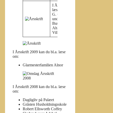
I Årsskrift 2010 kan du bl.a.
læse om:
G. O. Hansens oplevelser
under besættelsen
Buskmosevej
Ahlfeldvej 3
Villads Uldall
I Årsskrift 2009 kan du bl.a. læse
om:
Glarmesterfamilien Alnor
I Årsskrift 2008 kan du bl.a. læse
om:
Dagligliv på Palæet
Gråsten Husholdningsskole
Robert Ellsworth Coffey