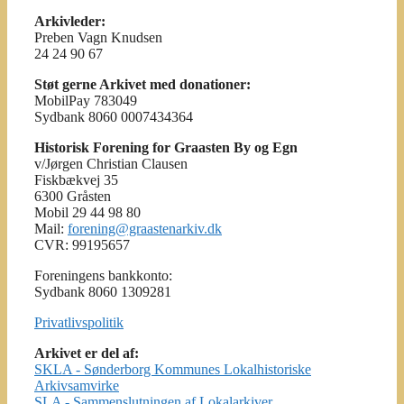
Arkivleder:
Preben Vagn Knudsen
24 24 90 67
Støt gerne Arkivet med donationer:
MobilPay 783049
Sydbank 8060 0007434364
Historisk Forening for Graasten By og Egn
v/Jørgen Christian Clausen
Fiskbækvej 35
6300 Gråsten
Mobil 29 44 98 80
Mail:
forening@graastenarkiv.dk
CVR: 99195657
Foreningens bankkonto:
Sydbank 8060 1309281
Privatlivspolitik
Arkivet er del af:
SKLA - Sønderborg Kommunes Lokalhistoriske
Arkivsamvirke
SLA - Sammenslutningen af Lokalarkiver