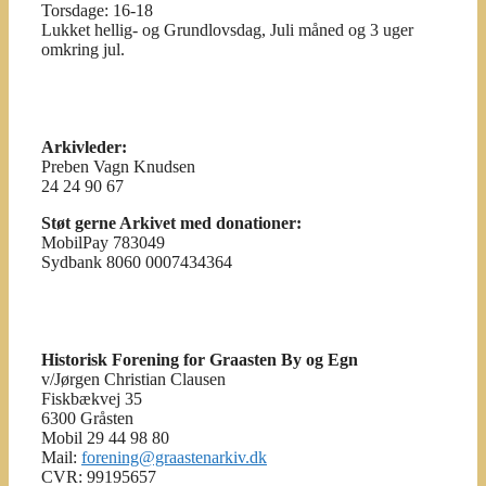
Torsdage: 16-18
Lukket hellig- og Grundlovsdag, Juli måned og 3 uger
omkring jul.
Arkivleder:
Preben Vagn Knudsen
24 24 90 67
Støt gerne Arkivet med donationer:
MobilPay 783049
Sydbank 8060 0007434364
Historisk Forening for Graasten By og Egn
v/Jørgen Christian Clausen
Fiskbækvej 35
6300 Gråsten
Mobil 29 44 98 80
Mail:
forening@graastenarkiv.dk
CVR: 99195657