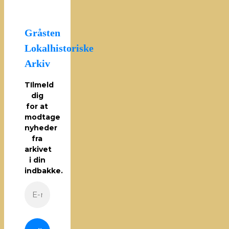
Gråsten
Lokalhistoriske
Arkiv
TIlmeld
dig
for at
modtage
nyheder
fra
arkivet
i din
indbakke.