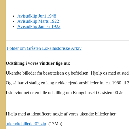
til
det
tyske
Avisudklip Juni 1948
Museum,
Avisudklip Marts 1922
Sønderborg
Avisudklip Januar 1922
–
19.
september
2026
Folder om Gråsten Lokalhistoriske Arkiv
——————————————————————–
Udstilling i vores vinduer lige nu:
Ukendte billeder fra besættelsen og befrielsen. Hjælp os med at ste
Og så har vi stadig en lang række ejendomsbilleder fra ca. 1980 til
I sidevinduet er en lille udstilling om Kongehuset i Gråsten 90 år.
Hjælp med at identificere nogle af vores ukendte billeder her:
ukendtebilleder02.zip
(13Mb)