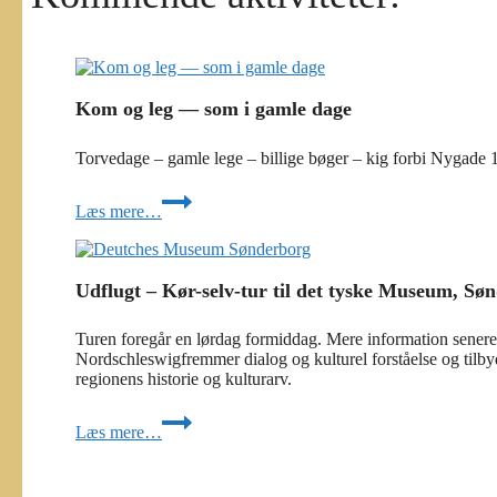
Kom og leg — som i gamle dage
Torvedage – gamle lege – billige bøger – kig forbi Nygade 
Kom
Læs mere…
og
leg
—
som
Udflugt – Kør-selv-tur til det tyske Museum, Sø
i
gamle
dage
Turen foregår en lørdag formiddag. Mere information sener
Nordschleswigfremmer dialog og kulturel forståelse og tilbyde
regionens historie og kulturarv.
Udflugt
Læs mere…
–
Kør-
selv-
tur