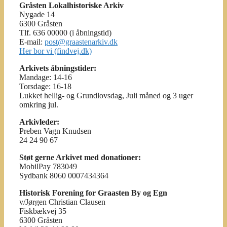
Gråsten Lokalhistoriske Arkiv
Nygade 14
6300 Gråsten
Tlf. 636 00000 (i åbningstid)
E-mail:
post@graastenarkiv.dk
Her bor vi (findvej.dk)
Arkivets åbningstider:
Mandage: 14-16
Torsdage: 16-18
Lukket hellig- og Grundlovsdag, Juli måned og 3 uger
omkring jul.
Arkivleder:
Preben Vagn Knudsen
24 24 90 67
Støt gerne Arkivet med donationer:
MobilPay 783049
Sydbank 8060 0007434364
Historisk Forening for Graasten By og Egn
v/Jørgen Christian Clausen
Fiskbækvej 35
6300 Gråsten