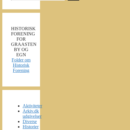
HISTORISK
FORENING
FOR
GRAASTEN
BY OG
EGN
Folder om
Historisk
Forening
Aktiviteter
Arkiv.dk
udgivelser
Diverse
Historier