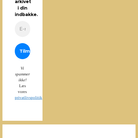
arkivet
i din
indbakke.
Vi
spammer
ikke!
Læs
vores
privatlivspolitik