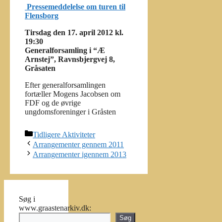
Pressemeddelelse om turen til
Flensborg
Tirsdag den 17. april 2012 kl.
19:30
Generalforsamling i “Æ
Arnstej”, Ravnsbjergvej 8,
Gråsaten
Efter generalforsamlingen
fortæller Mogens Jacobsen om
FDF og de øvrige
ungdomsforeninger i Gråsten
Kategorier
Tidligere Aktiviteter
Arrangementer gennem 2011
Arrangementer igennem 2013
Søg i
www.graastenarkiv.dk:
Søg