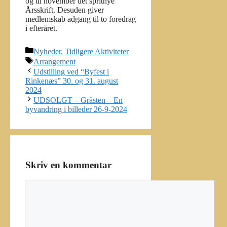
og til november det spritnye
Årsskrift. Desuden giver
medlemskab adgang til to foredrag
i efteråret.
Kategorier
Nyheder
,
Tidligere Aktiviteter
Tags
Arrangement
Udstilling ved “Byfest i
Rinkenæs” 30. og 31. august
2024
UDSOLGT – Gråsten – En
byvandring i billeder 26-9-2024
Skriv en kommentar
Kommentar