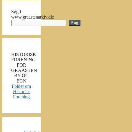
Søg i
www.graastenarkiv.dk:
Søg
HISTORISK
FORENING
FOR
GRAASTEN
BY OG
EGN
Folder om
Historisk
Forening