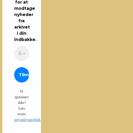
for at
modtage
nyheder
fra
arkivet
i din
indbakke.
Vi
spammer
ikke!
Læs
vores
privatlivspolitik