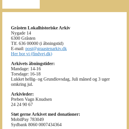
Gråsten Lokalhistoriske Arkiv
Nygade 14
6300 Gråsten
Tlf. 636 00000 (i åbningstid)
E-mail:
post@graastenarkiv.dk
Her bor vi (findvej.dk)
Arkivets åbningstider:
Mandage: 14-16
Torsdage: 16-18
Lukket hellig- og Grundlovsdag, Juli måned og 3 uger
omkring jul.
Arkivleder:
Preben Vagn Knudsen
24 24 90 67
Støt gerne Arkivet med donationer:
MobilPay 783049
Sydbank 8060 0007434364