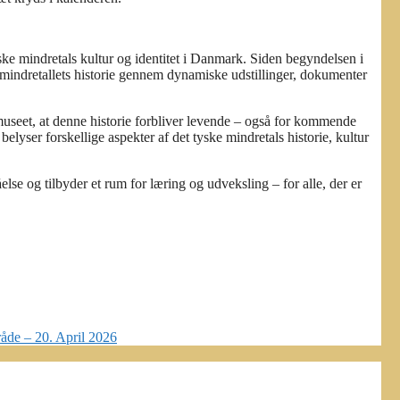
yske mindretals kultur og identitet i Danmark. Siden begyndelsen i
mindretallets historie gennem dynamiske udstillinger, dokumenter
useet, at denne historie forbliver levende – også for kommende
lyser forskellige aspekter af det tyske mindretals historie, kultur
e og tilbyder et rum for læring og udveksling – for alle, der er
råde – 20. April 2026