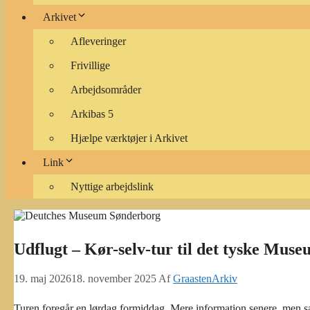
Arkivet
Afleveringer
Frivillige
Arbejdsområder
Arkibas 5
Hjælpe værktøjer i Arkivet
Link
Nyttige arbejdslink
Udflugt – Kør-selv-tur til det tyske Mus
19. maj 2026
18. november 2025
Af
GraastenArkiv
Turen foregår en lørdag formiddag. Mere information senere, men sæ