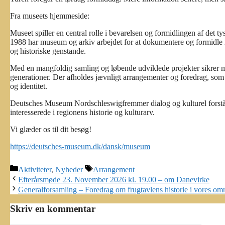
Fra museets hjemmeside:
Museet spiller en central rolle i bevarelsen og formidlingen af det t
1988 har museum og arkiv arbejdet for at dokumentere og formidle 
og historiske genstande.
Med en mangfoldig samling og løbende udviklede projekter sikrer m
generationer. Der afholdes jævnligt arrangementer og foredrag, som be
og identitet.
Deutsches Museum Nordschleswigfremmer dialog og kulturel forståels
interesserede i regionens historie og kulturarv.
Vi glæder os til dit besøg!
https://deutsches-museum.dk/dansk/museum
Kategorier
Tags
Aktiviteter
,
Nyheder
Arrangement
Efterårsmøde 23. November 2026 kl. 19.00 – om Danevirke
Generalforsamling – Foredrag om frugtavlens historie i vores om
Skriv en kommentar