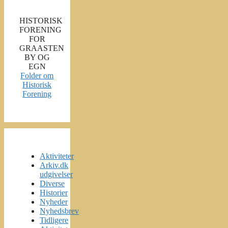
HISTORISK
FORENING
FOR
GRAASTEN
BY OG
EGN
Folder om
Historisk
Forening
Aktiviteter
Arkiv.dk
udgivelser
Diverse
Historier
Nyheder
Nyhedsbrev
Tidligere