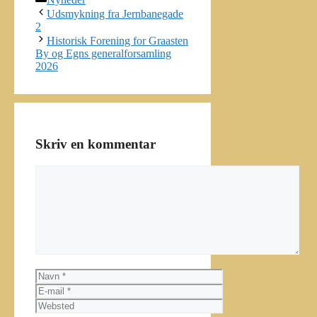
Udsmykning fra Jernbanegade
2
Historisk Forening for Graasten
By og Egns generalforsamling
2026
Skriv en kommentar
Kommentar
Navn
E-
mail
Websted