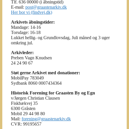
Tlf. 636 00000 (i åbningstid)
E-mail:
post@graastenarkiv.dk
Her bor vi (findvej.dk)
Arkivets åbningstider:
Mandage: 14-16
Torsdage: 16-18
Lukket hellig- og Grundlovsdag, Juli måned og 3 uger
omkring jul.
Arkivleder:
Preben Vagn Knudsen
24 24 90 67
Støt gerne Arkivet med donationer:
MobilPay 783049
Sydbank 8060 0007434364
Historisk Forening for Graasten By og Egn
v/Jørgen Christian Clausen
Fiskbækvej 35
6300 Gråsten
Mobil 29 44 98 80
Mail:
forening@graastenarkiv.dk
CVR: 99195657