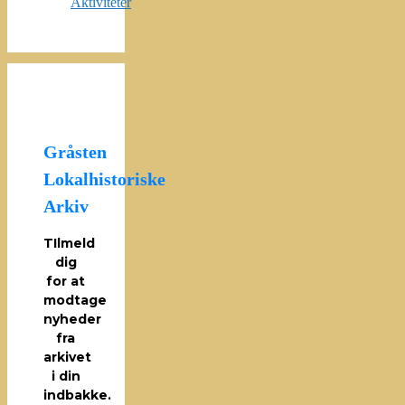
Aktiviteter
Gråsten
Lokalhistoriske
Arkiv
TIlmeld
dig
for at
modtage
nyheder
fra
arkivet
i din
indbakke.