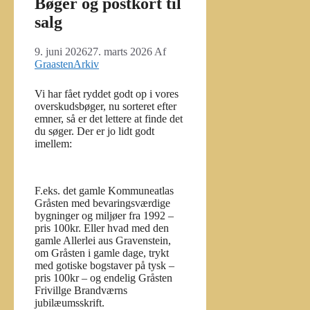
Bøger og postkort til
salg
9. juni 2026
27. marts 2026
Af
GraastenArkiv
Vi har fået ryddet godt op i vores
overskudsbøger, nu sorteret efter
emner, så er det lettere at finde det
du søger. Der er jo lidt godt
imellem:
F.eks. det gamle Kommuneatlas
Gråsten med bevaringsværdige
bygninger og miljøer fra 1992 –
pris 100kr. Eller hvad med den
gamle Allerlei aus Gravenstein,
om Gråsten i gamle dage, trykt
med gotiske bogstaver på tysk –
pris 100kr – og endelig Gråsten
Frivillge Brandværns
jubilæumsskrift.