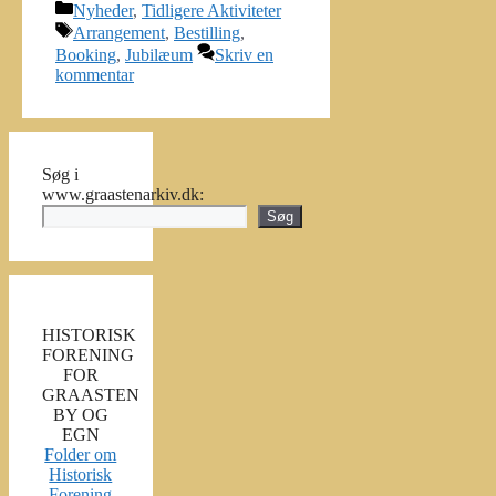
Kategorier
Nyheder
,
Tidligere Aktiviteter
Tags
Arrangement
,
Bestilling
,
Booking
,
Jubilæum
Skriv en
kommentar
Søg i
www.graastenarkiv.dk:
Søg
HISTORISK
FORENING
FOR
GRAASTEN
BY OG
EGN
Folder om
Historisk
Forening