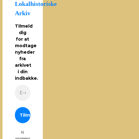
Lokalhistoriske
Arkiv
TIlmeld
dig
for at
modtage
nyheder
fra
arkivet
i din
indbakke.
Vi
spammer