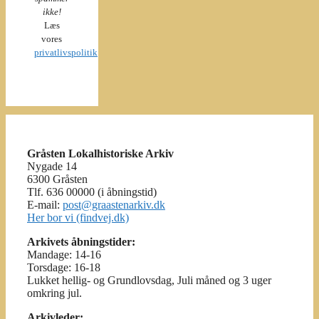
ikke!
Læs
vores
privatlivspolitik
Gråsten Lokalhistoriske Arkiv
Nygade 14
6300 Gråsten
Tlf. 636 00000 (i åbningstid)
E-mail:
post@graastenarkiv.dk
Her bor vi (findvej.dk)
Arkivets åbningstider:
Mandage: 14-16
Torsdage: 16-18
Lukket hellig- og Grundlovsdag, Juli måned og 3 uger
omkring jul.
Arkivleder: