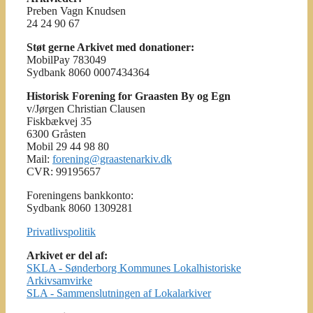
Preben Vagn Knudsen
24 24 90 67
Støt gerne Arkivet med donationer:
MobilPay 783049
Sydbank 8060 0007434364
Historisk Forening for Graasten By og Egn
v/Jørgen Christian Clausen
Fiskbækvej 35
6300 Gråsten
Mobil 29 44 98 80
Mail:
forening@graastenarkiv.dk
CVR: 99195657
Foreningens bankkonto:
Sydbank 8060 1309281
Privatlivspolitik
Arkivet er del af:
SKLA - Sønderborg Kommunes Lokalhistoriske
Arkivsamvirke
SLA - Sammenslutningen af Lokalarkiver