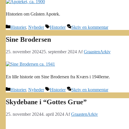
Historien om Gråsten Apotek.
Kategorier
Tags
Historier
,
Nyheder
Historier
Skriv en kommentar
Sine Brodersen
25. november 2024
25. september 2024
Af
GraastenArkiv
En lille historie om Sine Brodersen fra Kværs i 1940erne.
Kategorier
Tags
Historier
,
Nyheder
Historier
Skriv en kommentar
Skydebane i “Gottes Grue”
25. november 2024
4. april 2024
Af
GraastenArkiv