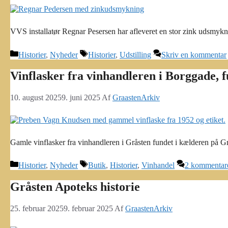
VVS installatør Regnar Pesersen har afleveret en stor zink udsmykn
Kategorier
Tags
Historier
,
Nyheder
Historier
,
Udstilling
Skriv en kommentar
Vinflasker fra vinhandleren i Borggade, 
10. august 2025
9. juni 2025
Af
GraastenArkiv
Gamle vinflasker fra vinhandleren i Gråsten fundet i kælderen på 
Kategorier
Tags
Historier
,
Nyheder
Butik
,
Historier
,
Vinhandel
2 kommentar
Gråsten Apoteks historie
25. februar 2025
9. februar 2025
Af
GraastenArkiv