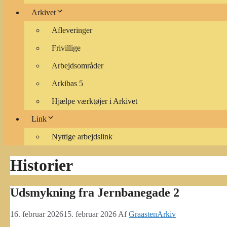
Arkivet
Afleveringer
Frivillige
Arbejdsområder
Arkibas 5
Hjælpe værktøjer i Arkivet
Link
Nyttige arbejdslink
Historier
Udsmykning fra Jernbanegade 2
16. februar 2026
15. februar 2026
Af
GraastenArkiv