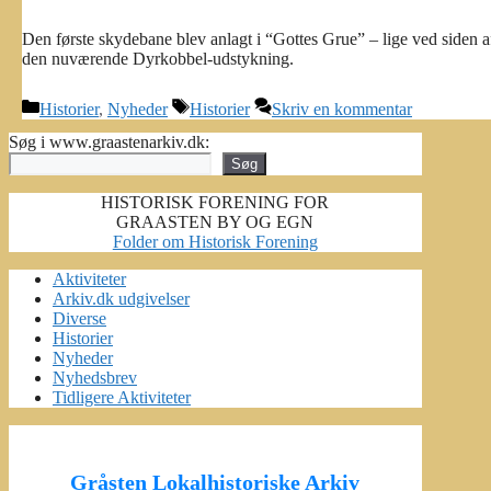
Den første skydebane blev anlagt i “Gottes Grue” – lige ved siden a
den nuværende Dyrkobbel-udstykning.
Kategorier
Tags
Historier
,
Nyheder
Historier
Skriv en kommentar
Søg i www.graastenarkiv.dk:
Søg
HISTORISK FORENING FOR
GRAASTEN BY OG EGN
Folder om Historisk Forening
Aktiviteter
Arkiv.dk udgivelser
Diverse
Historier
Nyheder
Nyhedsbrev
Tidligere Aktiviteter
Gråsten Lokalhistoriske Arkiv